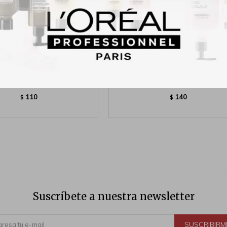
COLOR SACHET GRIS 47gr
Tinta Inecto Pomo 50gr
110
140
$
$
Suscríbete a nuestra newsletter
SUSCRIBIRM