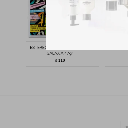
ESTEREOCOLOR SACHET AZUL
ESTEREO
GALAXIA 47gr
110
$