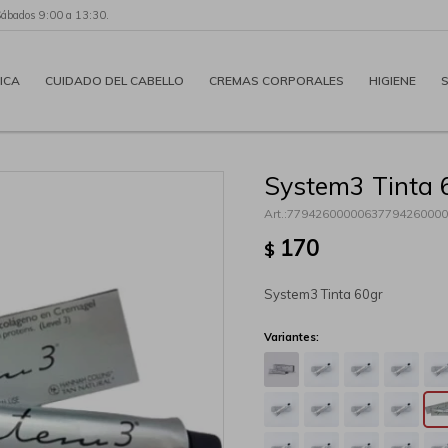
Sábados 9:00 a 13:30.
ICA
CUIDADO DEL CABELLO
CREMAS CORPORALES
HIGIENE
System3 Tinta 
77942600000637794260000
170
$
System3 Tinta 60gr
Variantes: