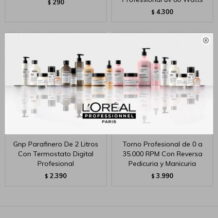
290
$
4.300
$

Gnp Parafinero De 2 Litros
Torno Profesional de 0 a
Con Termostato Digital
35.000 RPM Con Reversa
Profesional
Pedicuria y Manicuria
2.390
3.990
$
$