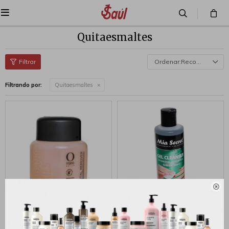

Quitaesmaltes
Recomendados
Filtrando por:
Quitaesmaltes

ORGANIC TOTAL REMOVER
Gel limpiador Cleanser
120ML
240ml