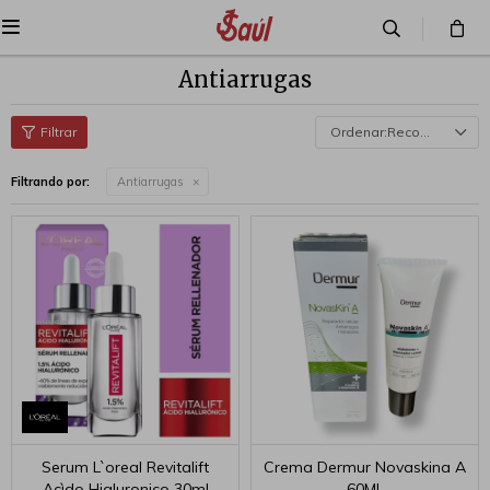

Antiarrugas
Recomendados
Filtrando por:
Antiarrugas
Serum L`oreal Revitalift
Crema Dermur Novaskina A
Acìdo Hialuronico 30ml
60ML