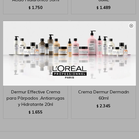
1.750
1.489
$
$

Dermur Effective Crema
Crema Dermur Dermadn
para Pàrpados ,Antiarrugas
60ml
y Hidratante 20nl
2.345
$
1.655
$