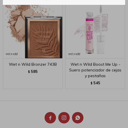
Wet n Wild Bronzer 743B
Wet n Wild Boost Me Up -
Suero potenciador de cejas
585
$
y pestañas
545
$


