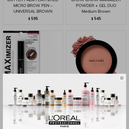
MICRO BROW PEN –
POWDER + GEL DUO
UNIVERSAL BROWN
Medium Brown
595
545
$
$

Maximizador De Cejas Wet
Wet n Wild Rubor
N Wild Polvo + Gel Duo Ash
Pearlesvent Pink
Brown
485
$
545
$