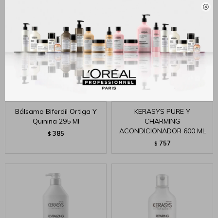

Bálsamo Biferdil Ortiga Y
KERASYS PURE Y
Quinina 295 Ml
CHARMING
ACONDICIONADOR 600 ML
385
$
757
$