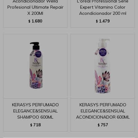
Acondicionador Wella
L'oréal Professional Serie
Profesional Ultimate Repair
Expert Vitamino Color
X 200Ml
Acondicionador 200 ml
1.680
1.479
$
$
KERASYS PERFUMADO
KERASYS PERFUMADO
ELEGANCE&SENSUAL
ELEGANCE&SENSUAL
SHAMPOO 600ML
ACONDICIONADOR 600ML
718
757
$
$