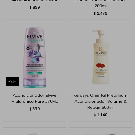
200ml
899
$
1.479
$
Acondicionador Elvive
Kerasys Oriental Preamium
Hialurónico Pure 370ML
Acondicionador Volume &
Repair 600ml
330
$
1.140
$