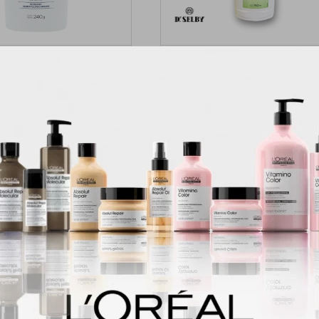
ucha Aloe Vera Dr.Selby
Purity Aloe Vera Gel De Duch
240g
Neutro 750 Ml
110
170
$
$