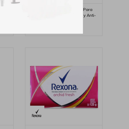
turals
Dr.Selby Gel De Limpieza Para
a
Cuerpo y Rostro Calmante y Anti-
irritaciones
269
$