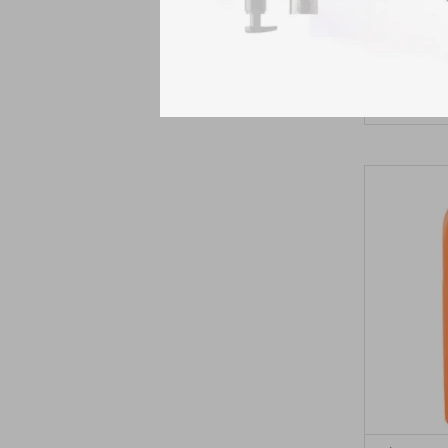
Ácido Hia
Profu