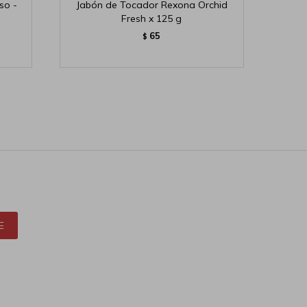
so -
Jabón de Tocador Rexona Orchid
Fresh x 125 g
65
$
E