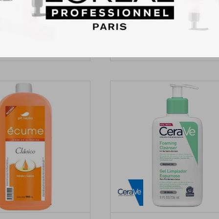
lurónico Gel de Limpieza
Jabon De Tocador Palmolive Na
nda Anti-Brillo 150ml
150GR - Jalea Real y Biotin
589
33
$
$