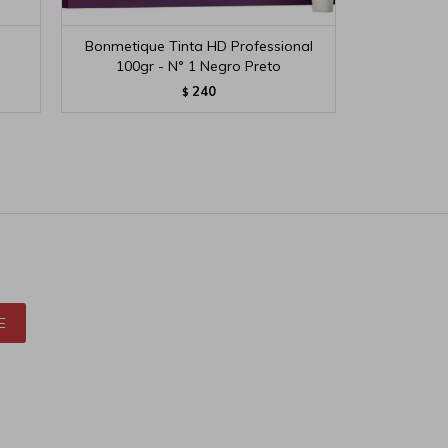
Bonmetique Tinta HD Professional
Bifer
100gr - N° 1 Negro Preto
240
$
E