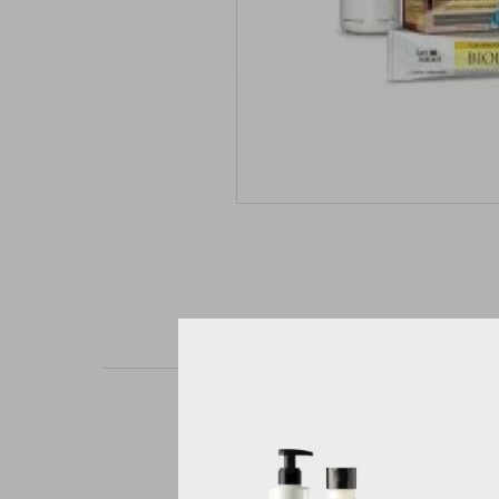
RESULTADOS:
Cubre 100% las canas. 
Aporta docilidad, suav