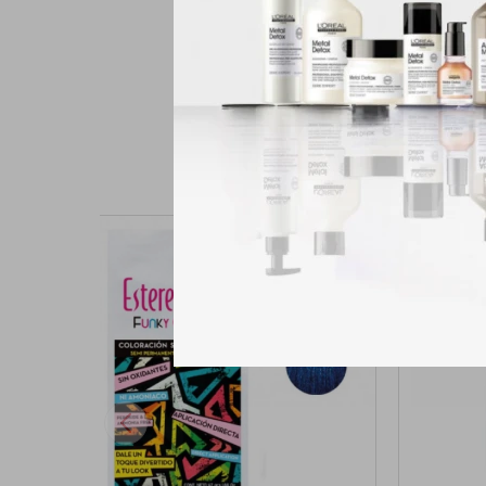
aporta cuerpo y lo rev
suave y uniforme para 
después de la coloraci