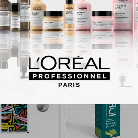
italiza. El Shampoo Cristales Líquidos cierra y reacondiciona la cutícula d
que refleje intensamente la luz, aportando un brillo y luminosidad extrem
ón para que luzca siempre sano, brillante y con un color espectacular.
Productos que te pueden interesar