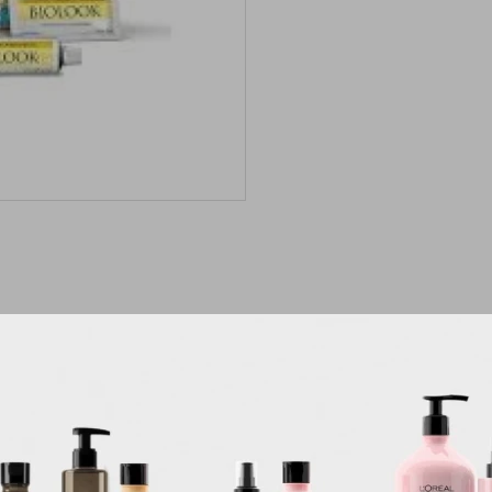
Descripción
Le devuelve al cabello la elasticidad y el brillo cerrando las cutículas y p
idad y luminosidad, mejora la textura del cabello y lo protege de la oxida