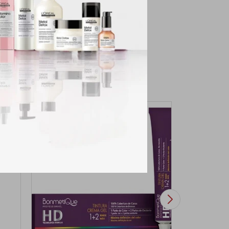
el cabello dejándola
os. Cuida tu pelo