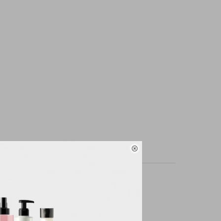

rotegiendo las puntas.
ción al tiempo que