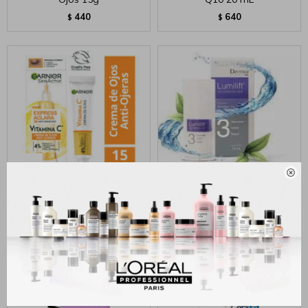
440
640
$
$

Garnier Crema Anti Ojeras
Dermur Crema ojos Lumilift
Express Aclara Vitamina C -
15ml
15 g
1.535
$
595
$