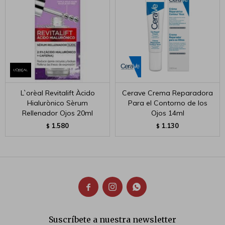
L`orèal Revitalift Àcido
Cerave Crema Reparadora
Hialurònico Sèrum
Para el Contorno de los
Rellenador Ojos 20ml
Ojos 14ml
1.580
1.130
$
$



Suscríbete a nuestra newsletter