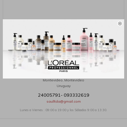

ENVIAR
J.Saul
18 de julio 1631
Montevideo
,
Montevideo
Uruguay
24005791- 093332619
saulltda@gmail.com
Lunes a Viernes : 09:00 a 19:00 y los Sábados 9:00 a 13:30.