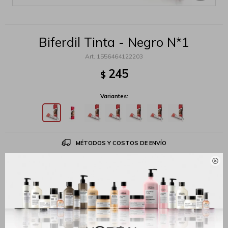
Biferdil Tinta - Negro N*1
1556464122203
245
$
Variantes:
MÉTODOS Y COSTOS DE ENVÍO

Productos que te pueden interesar