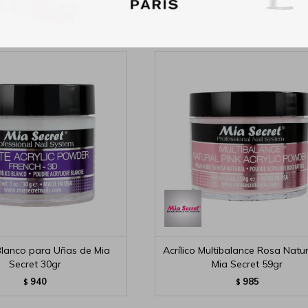
1.499
$
 Blanco para Uñas de Mia
Acrílico Multibalance Rosa Natu
Secret 30gr
Mia Secret 59gr
940
985
$
$