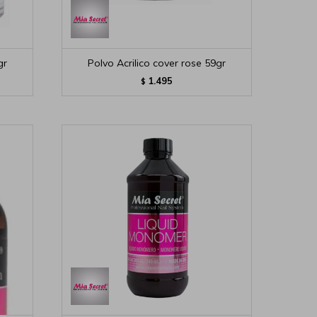
gr
Polvo Acrilico cover rose 59gr
1.495
$