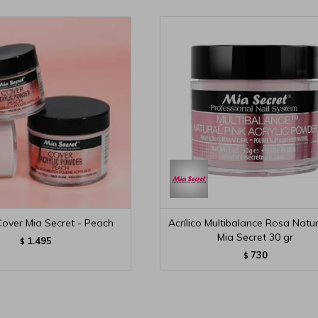
 Cover Mia Secret - Peach
Acrílico Multibalance Rosa Natu
Mia Secret 30 gr
1.495
$
730
$