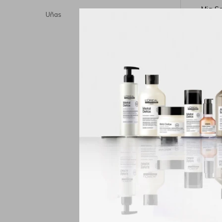
Mia Se
Uñas
Polvo Acríl