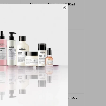
nómero
Monómero Mia Secret 240ml

1.935
$
 ml
Primer para uñas Xtrabond Mia
Secret 30 ml