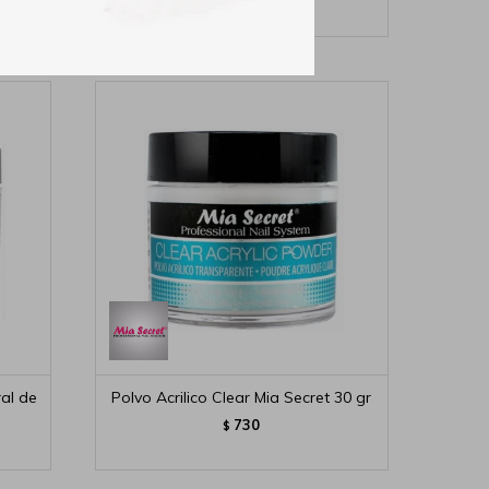
850
$
ral de
Polvo Acrilico Clear Mia Secret 30 gr
730
$