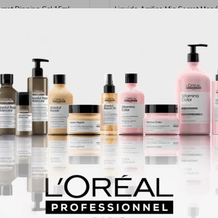
cret Dipping Gel 15ml
Liquido Acrilico Mia Secret Mo
60ml
1.185
$
945
$
ico Mia Secret Frosted Pink
Monomero Organic Nails 240
59G
2.050
$