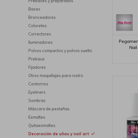
Prebases y preparados
Bases
Bronceadores
Coloretes
Correctores
Pegament
Iluminadores
Nail
Polvos compactos y polvos suelto
Prebase
Fijadores
Otros maquillajes para rostro
Contornos
Eyeliners
Sombras
Máscara de pestañas
Esmaltes
Quitaesmaltes
Decoración de uñas y nail art