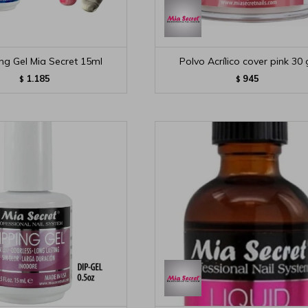
ng Gel Mia Secret 15ml
Polvo Acrílico cover pink 30 
1.185
945
$
$