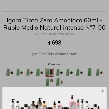
Igora Tinta Zero Amoniaco 60ml -
Rubio Medio Natural intenso Nº7-00
52151654045787960693
698
$
Igora Tinta Zero Amoniaco 60ml
Variantes:

MÉTODOS Y COSTOS DE ENVÍO