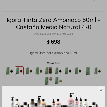
Igora Tinta Zero Amoniaco 60ml -
Castaño Medio Natural 4-0
52151654045787960136
698
$
Igora Tinta Zero Amoniaco 60ml
Variantes:

MÉTODOS Y COSTOS DE ENVÍO