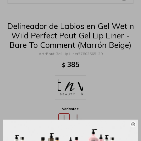
Delineador de Labios en Gel Wet n
Wild Perfect Pout Gel Lip Liner -
Bare To Comment (Marrón Beige)
Pout Gel Lip Liner77802565129
385
$
Variantes:

MÉTODOS Y COSTOS DE ENVÍO