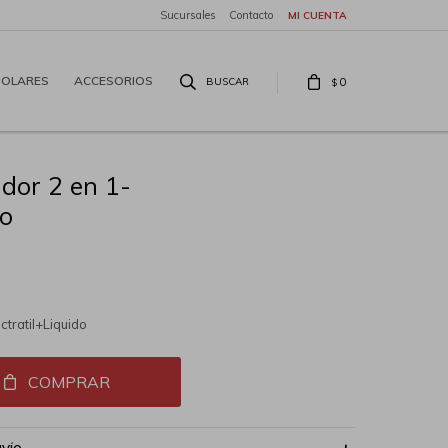
Sucursales
Contacto
SOLARES
ACCESORIOS
0
$
ador 2 en 1-
do
ctratil+Liquido
COMPRAR