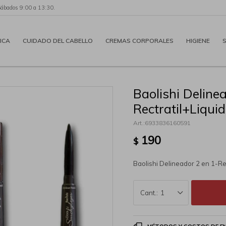
Sábados 9:00 a 13:30.
ICA
CUIDADO DEL CABELLO
CREMAS CORPORALES
HIGIENE
Baolishi Deline
Rectratil+Liqui
6933836160591
190
$
Baolishi Delineador 2 en 1-Re
1