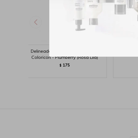
Delineador de Labios Wet n Wild
Wet n Wil
Coloricon - Plumberry (Rosa Lila)
175
$