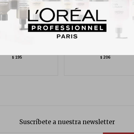
d Lip Liner 666 Brandy Wine
Wet n Wild Lip Liner 711 Chest
195
206
$
$
Suscríbete a nuestra newsletter