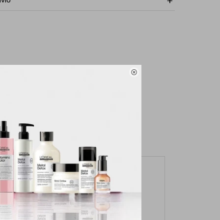
NVÍO
