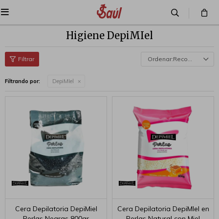

Higiene DepiMIel
Recomendados
Filtrando por:
DepiMIel
Cera Depilatoria DepiMiel
Cera Depilatoria DepiMIel en
Perlas Negras 800gr
Perlas Natural con Miel