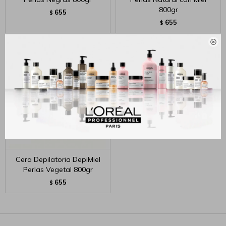
800gr
655
$
655
$

Cera Depilatoria DepiMiel
Perlas Vegetal 800gr
655
$