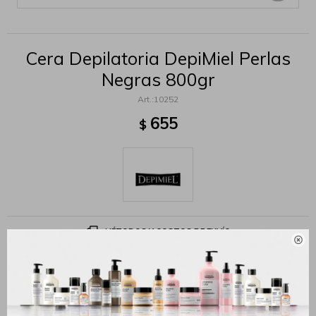
Cera Depilatoria DepiMiel Perlas
Negras 800gr
10252
655
$
MÉTODOS Y COSTOS DE ENVÍO

Productos que te pueden interesar