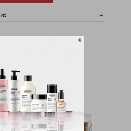
NVÍO
