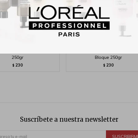
latoria Depi RollCera Negra
Cera Depilatoria Depi Roll Ro
250gr
Bloque 250gr
230
230
$
$
Suscríbete a nuestra newsletter
SUSCRIBIRM