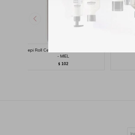
Depi Roll Cera Cartucho Roll-On 100gr
Cera Depi
- MIEL
102
$