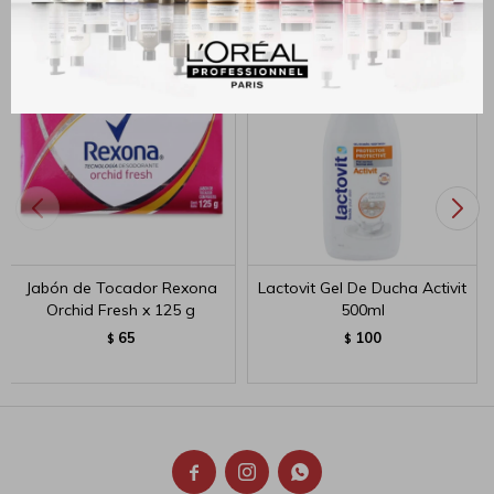
Jabón de Tocador Rexona
Lactovit Gel De Ducha Activit
Orchid Fresh x 125 g
500ml
65
100
$
$


