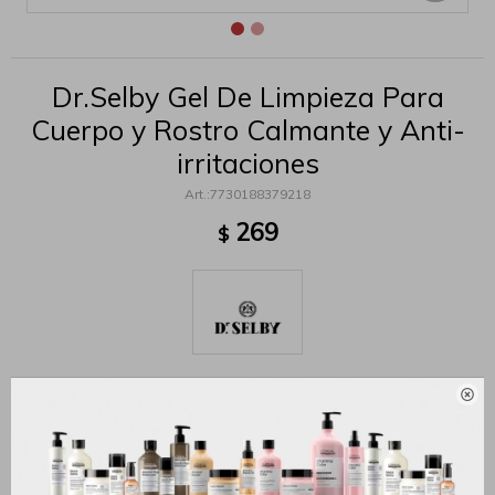
Dr.Selby Gel De Limpieza Para
Cuerpo y Rostro Calmante y Anti-
irritaciones
7730188379218
269
$

MÉTODOS Y COSTOS DE ENVÍO
Productos que te pueden interesar