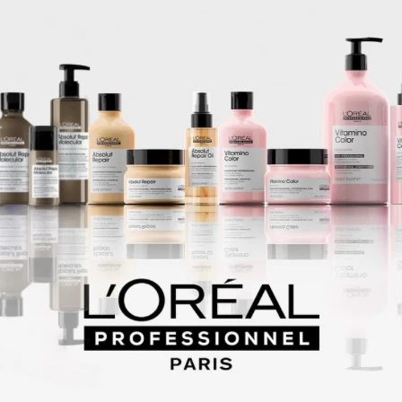
nte ya fondo.
as y maquillaje.
atación natural.
ca y confortable.
g.
s normales.
Productos que te pueden interesar