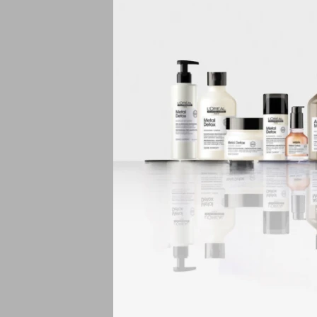
Beneficios:
Limpia suaveme
Elimina impurez
Mantiene la hidr
Deja la piel fres
Características:
Contenido: 150 
Textura gel.
Ideal para piele
Para uso diario.