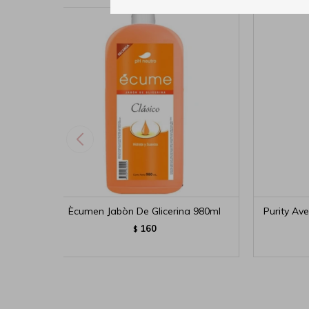
Ècumen Jabòn De Glicerina 980ml
Purity Av
160
$