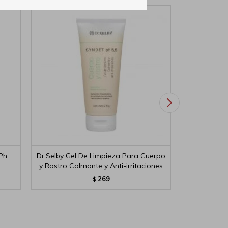
Ph
Dr.Selby Gel De Limpieza Para Cuerpo
Ácido Hia
y Rostro Calmante y Anti-irritaciones
Profun
269
$