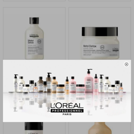

L`Oréal Professionnel Serie
L`Oréal Professionnel Serie
Expert Metal Detox
Expert Metal Detox Máscara
Shampoo 300 ml
250 ml
1.620
2.220
$
$