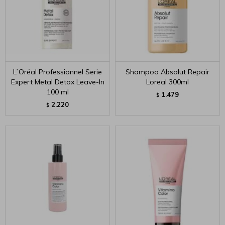
L`Oréal Professionnel Serie
Shampoo Absolut Repair
Expert Metal Detox Leave-In
Loreal 300ml
100 ml
1.479
$
2.220
$