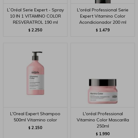
L`Oréal Serie Expert - Spray
L'oréal Professional Serie
10 IN 1 VITAMINO COLOR
Expert Vitamino Color
RESVERATROL 190 ml
Acondicionador 200 ml
2.250
1.479
$
$
L'Oreal Expert Shampoo
L'oréal Professional
500ml Vitamino color
Vitamino Color Mascarilla
250ml
2.150
$
1.990
$