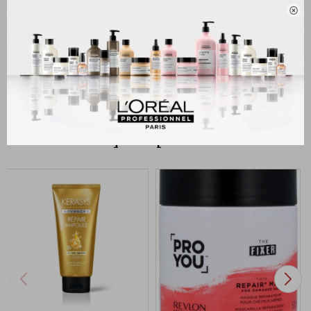
Descripción:

Con extracto de bayas de Açai con Polifenoles. El tratamiento repone,
suaviza y nutre la fibra capilar, realzando el brillo y la luminosidad
multidimensional del cabello rubio.
Productos que te pueden interesar