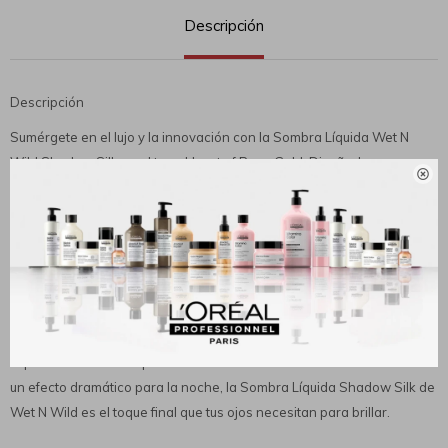
Descripción
Descripción
Sumérgete en el lujo y la innovación con la Sombra Líquida Wet N
Wild Shadow Silk en el tono Heart of Rose Gold. Diseñada para

impresionar, esta fórmula líquida se desliza suavemente sobre tus
párpados con su aplicador tipo varita, garantizando una aplicación
precisa y sin esfuerzo. Su secado rápido evita manchas y pliegues,
manteniendo un look impecable durante horas. La intensa
pigmentación de esta sombra líquida asegura un color vibrante y una
cobertura completa con solo una pasada. Además, su acabado
luminoso captura la luz, realzando tus ojos con un brillo sutil pero
impactante. Perfecta para crear desde un look natural de día hasta
un efecto dramático para la noche, la Sombra Líquida Shadow Silk de
Wet N Wild es el toque final que tus ojos necesitan para brillar.