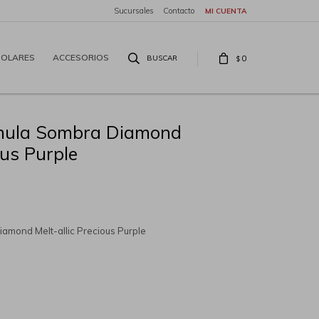
Sucursales
Contacto
SOLARES
ACCESORIOS
0
$
rmula Sombra Diamond
ous Purple
amond Melt-allic Precious Purple