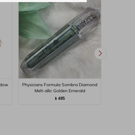
adow
Physicians Formula Sombra Diamond
Physicians
Melt-allic Golden Emerald
M
485
$