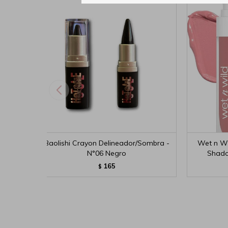
Baolishi Crayon Delineador/Sombra -
Wet n Wi
N°06 Negro
Shado
165
$