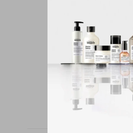
Ingredientes que 
crear un impresi
para una sombra 
Uso mineral: el 
extra transpirab
experimentan var
protección UV ad
Hecho para piele
la salud y la com
sentirte hermosa
Libre de cruelda
siempre están li