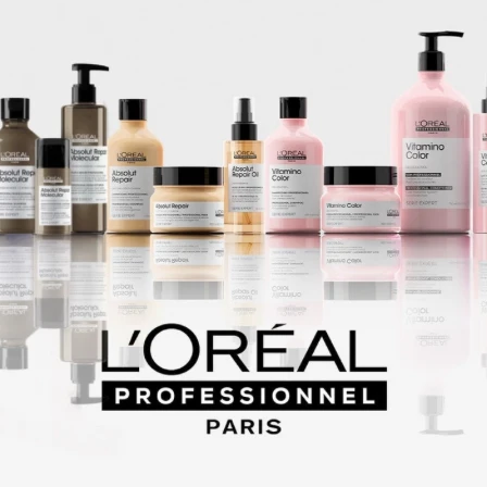
aman la piel: esta sombra de ojos metálica incluye polvo de diamante b
onante acabado de piedras preciosas. Añade agua mineral relajante y vi
de ojos amante de la piel con efectos deslumbrantes.
maquillaje y los cosméticos dentro de la colección Mineral Wear no cont
les, lo que los convierte en un complemento perfecto para aquellos qu
ios problemas de piel. Muchos productos dentro de esta línea tambié
icional.
s sensibles: el maquillaje Physicians Formula está específicamente f
odidad de tu piel. Es por eso que utilizamos ingredientes de alta calidad
 desde adentro hacia afuera.
d: todas las bases de fórmula de médicos, maquillaje de ojos, pintalabi
bres de crueldad animal y nunca se prueban en animales.
Productos que te pueden interesar