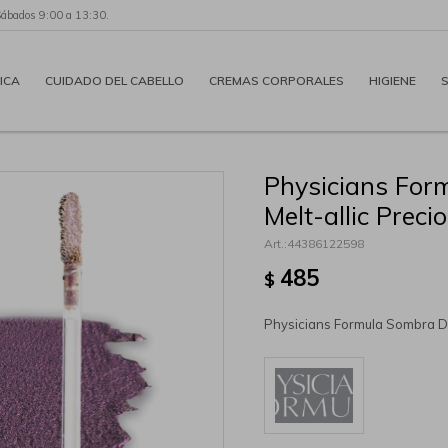
Sábados 9:00 a 13:30.
ICA
CUIDADO DEL CABELLO
CREMAS CORPORALES
HIGIENE
Physicians Fo
Melt-allic Preci
44386122598
485
$
Physicians Formula Sombra Di