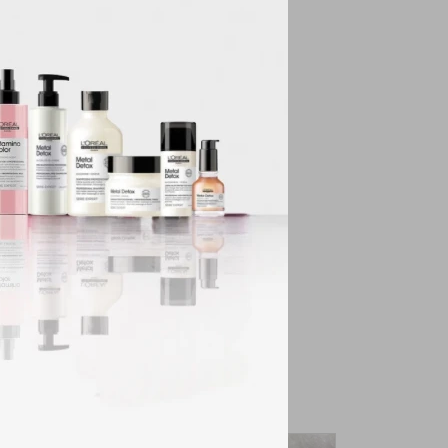
rillante real para
tamina E nutritiva
ienen talco y son
e a menudo
n cuentan con
ormulado pensando en
, que te dejan lucir y
os y otros cosméticos