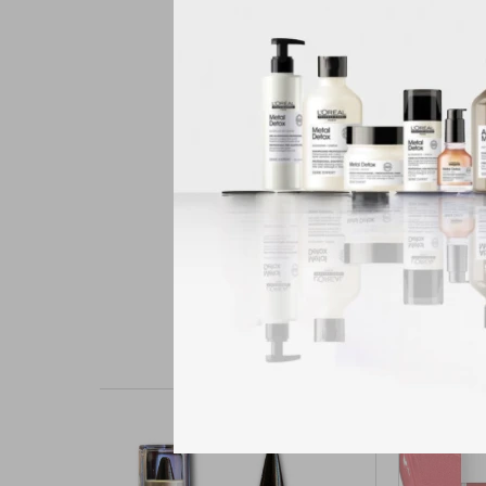
sombra de ojos metáli
preciosas. Añade agua 
deslumbrantes.Uso min
son extra transpirabl
varios problemas de p
adicional.Hecho para 
en la salud y la comodi
sentirte hermosa desd
de ojos, pintalabios 