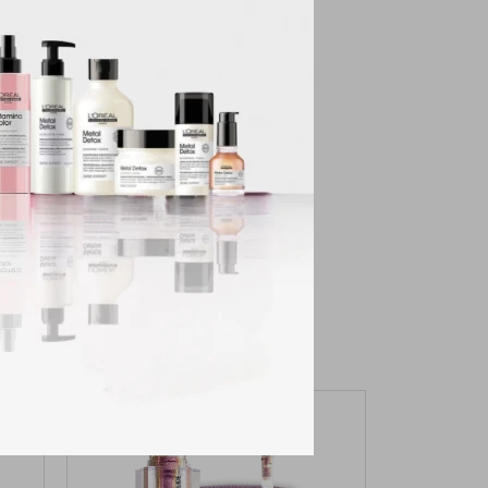
 acabado de piedras
de la piel con efectos
no contienen talco y
a menudo experimentan
ión UV
 formulado pensando
te dejan lucir y
médicos, maquillaje
ueban en animales.