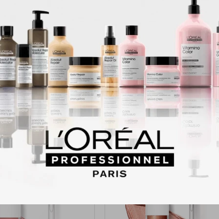
ca incluye polvo de diamante brillante real para crear un impresionante
mineral relajante y vitamina E nutritiva para una sombra de ojos amante 
eral: el maquillaje y los cosméticos dentro de la colección Mineral Wear 
es, lo que los convierte en un complemento perfecto para aquellos que 
iel. Muchos productos dentro de esta línea también cuentan con protecc
pieles sensibles: el maquillaje Physicians Formula está específicamente
dad de tu piel. Es por eso que utilizamos ingredientes de alta calidad, que 
e adentro hacia afuera.Libre de crueldad: todas las bases de fórmula de 
y otros cosméticos siempre están libres de crueldad animal y nunca se pr
Productos que te pueden interesar