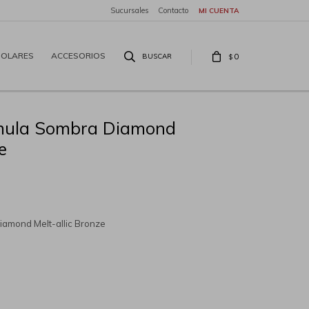
Sucursales
Contacto
SOLARES
ACCESORIOS
0
$
rmula Sombra Diamond
e
iamond Melt-allic Bronze