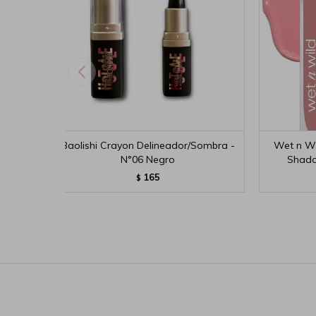
Baolishi Crayon Delineador/Sombra -
Wet n Wi
N°06 Negro
Shado
165
$