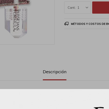
1
MÉTODOS Y COSTOS DE E
Descripción
Sombra de ojos multicromática: esta sombra de ojos líquida crea un prism
atrapan el cambio de luz en un arco iris de estilo artístico.Ingredientes qu