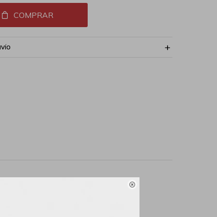
COMPRAR
NVÍO

a de impresionantes
e aman la piel: esta