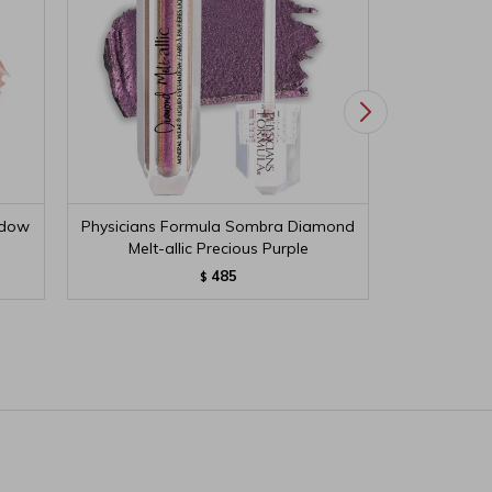
adow
Physicians Formula Sombra Diamond
Physicians
Melt-allic Precious Purple
Melt-
485
$