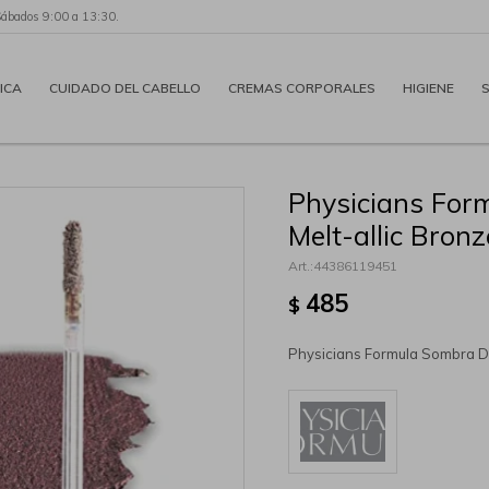
Sábados 9:00 a 13:30.
ICA
CUIDADO DEL CABELLO
CREMAS CORPORALES
HIGIENE
Physicians Fo
Melt-allic Bronz
44386119451
485
$
Physicians Formula Sombra D