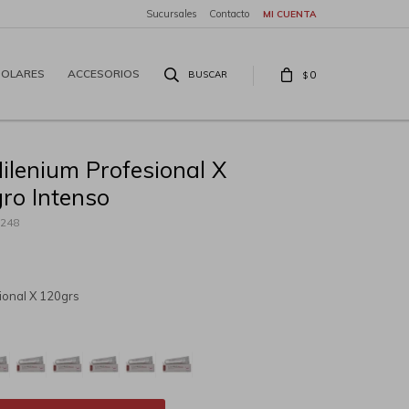
Sucursales
Contacto
SOLARES
ACCESORIOS
0
$
Milenium Profesional X
ro Intenso
248
sional X 120grs