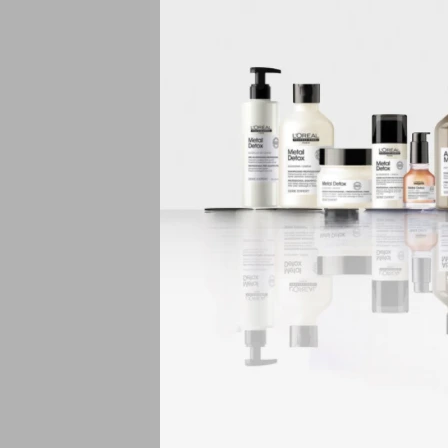
COLORKEY Milenium es
La nueva formula CRO
Excelente poder cubrit
Alta gama de tonos.
Perfecta cobertura de
Sus colorantes ?Cromo
impacto y reflejos de a
Un resultado a medida
(IMPORTANTE: LUEGO