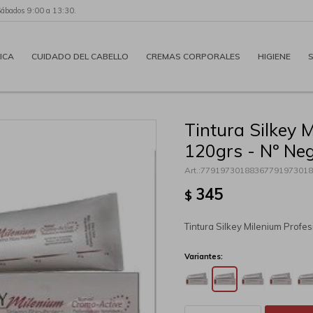
Sábados 9:00 a 13:30.
ICA
CUIDADO DEL CABELLO
CREMAS CORPORALES
HIGIENE
Tintura Silkey 
120grs - Nº Neg
77919730188367791973018
345
$
Tintura Silkey Milenium Profe
Variantes: