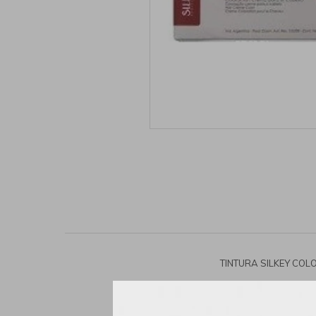
TINTURA SILKEY COL
>Características: