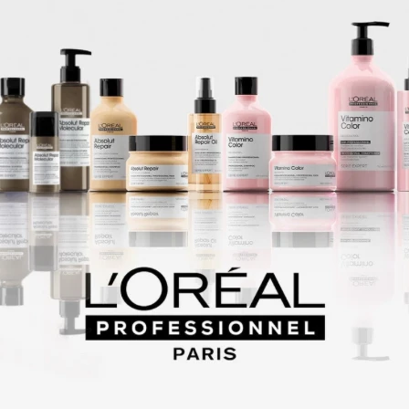
 tintura para cabellos en crema para el uso profecsional con SISTEMA 
MO -ACTIVE profundiza la tonalidades.
ivo.
 canas al 100 %.
-Active? permiten optimizar el proceso de revelado de color para alcanz
lta precisión.
 de la exigencia de los profesionales.
 DE REALIZAR LA COMPRA , ACLARAR LOS TONOS SELECCIONADOS VI
Productos que te pueden interesar