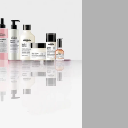
FIBRO-PROTECT.
ar tonos de fuerte
A MENSAJE)