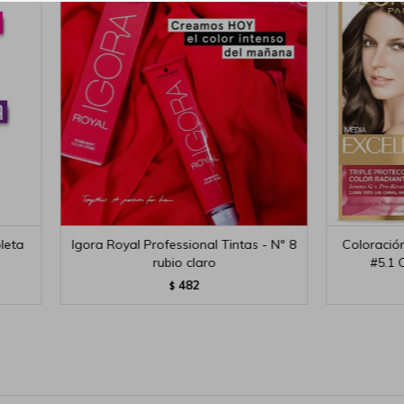
leta
Igora Royal Professional Tintas - Nº 8
Coloración
rubio claro
#5.1 
482
$