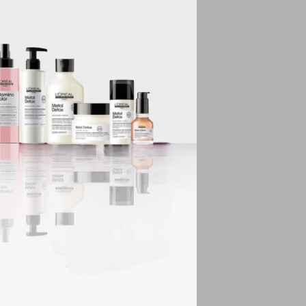
FIBRO-PROTECT.
ar tonos de fuerte
A MENSAJE)