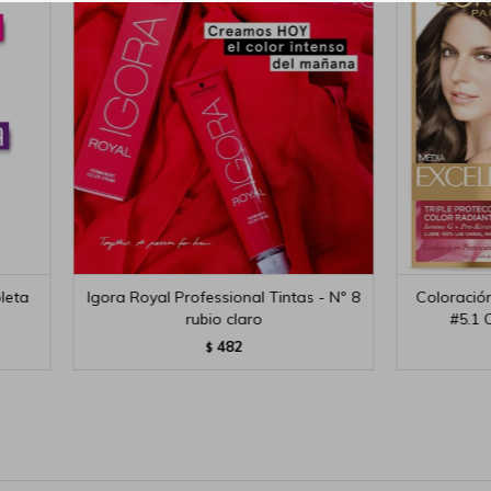
leta
Igora Royal Professional Tintas - Nº 8
Coloración
rubio claro
#5.1 
482
$