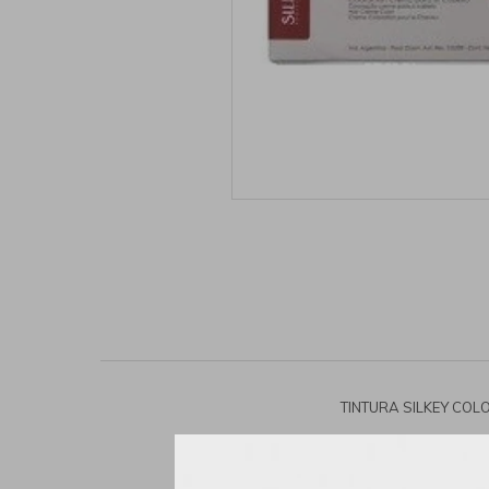
TINTURA SILKEY COL
>Características: