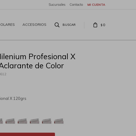
Sucursales
Contacto
SOLARES
ACCESORIOS
0
$
Milenium Profesional X
Aclarante de Color
612
sional X 120grs