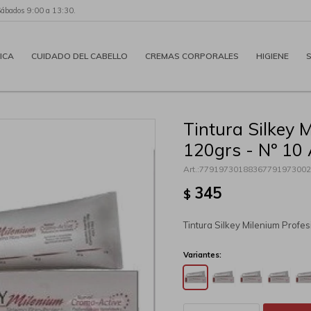
Sábados 9:00 a 13:30.
ICA
CUIDADO DEL CABELLO
CREMAS CORPORALES
HIGIENE
Tintura Silkey 
120grs - Nº 10 
77919730188367791973002
345
$
Tintura Silkey Milenium Profe
Variantes: