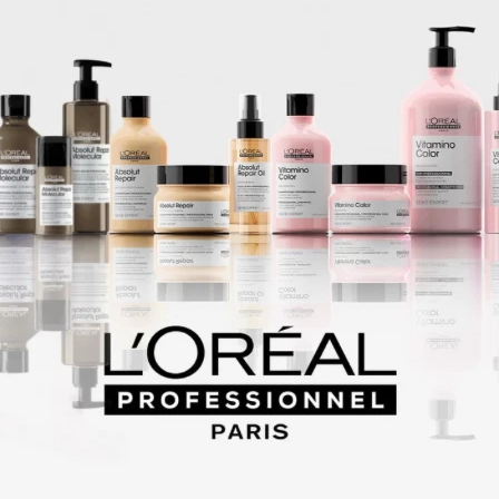
 tintura para cabellos en crema para el uso profecsional con SISTEMA 
MO -ACTIVE profundiza la tonalidades.
ivo.
 canas al 100 %.
-Active? permiten optimizar el proceso de revelado de color para alcanz
lta precisión.
 de la exigencia de los profesionales.
 DE REALIZAR LA COMPRA , ACLARAR LOS TONOS SELECCIONADOS VI
Productos que te pueden interesar