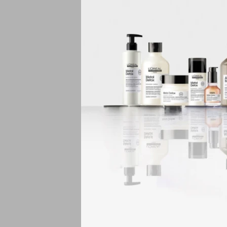
COLORKEY Milenium es
La nueva formula CRO
Excelente poder cubrit
Alta gama de tonos.
Perfecta cobertura de
Sus colorantes ?Cromo
impacto y reflejos de a
Un resultado a medida
(IMPORTANTE: LUEGO