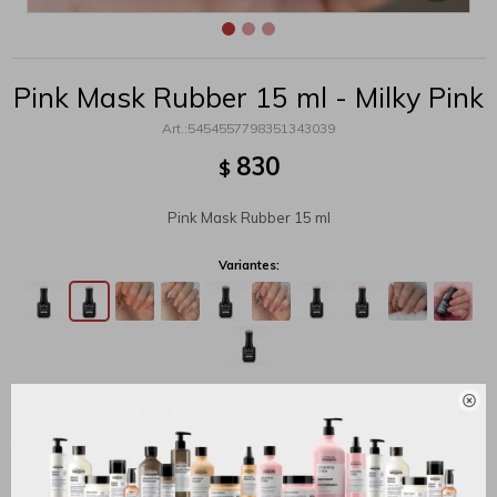
Pink Mask Rubber 15 ml - Milky Pink
5454557798351343039
830
$
Pink Mask Rubber 15 ml
Variantes:

MÉTODOS Y COSTOS DE ENVÍO
Productos que te pueden interesar