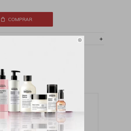
COMPRAR
NVÍO
