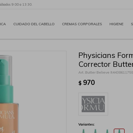
Sábados 9:00 a 13:30.
ICA
CUIDADO DEL CABELLO
CREMAS CORPORALES
HIGIENE
Physicians Form
Corrector Butter
Butter Believe It443861175
970
$
Variantes: