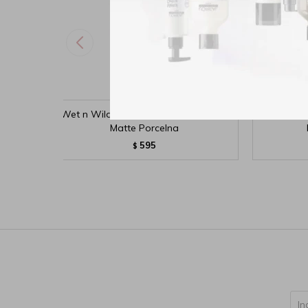
Wet n Wild Base Liquida Photofocus
Wet n Wil
Matte Porcelna
595
$