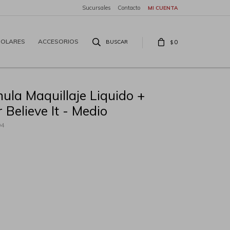
Sucursales
Contacto
SOLARES
ACCESORIOS
0
$
ula Maquillaje Liquido +
 Believe It - Medio
94