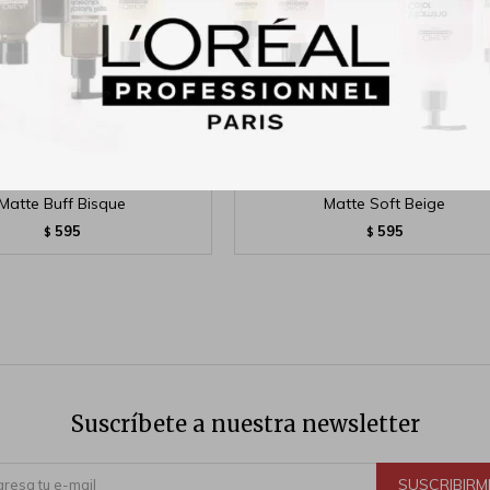
d Base Liquida Photofocus
Wet n Wild Base Liquida Photof
Matte Buff Bisque
Matte Soft Beige
595
595
$
$
Suscríbete a nuestra newsletter
SUSCRIBIRM