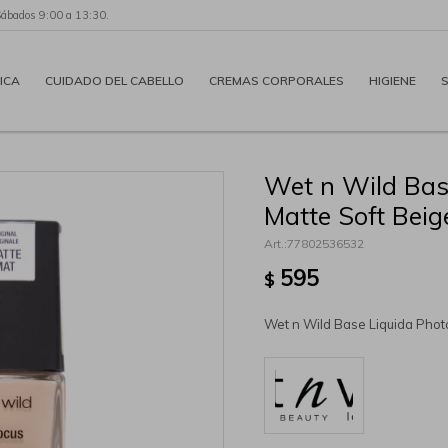
Sábados 9:00 a 13:30.
ICA
CUIDADO DEL CABELLO
CREMAS CORPORALES
HIGIENE
Wet n Wild Bas
Matte Soft Beig
77802536532
595
$
Wet n Wild Base Liquida Phot