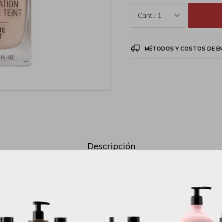
1
MÉTODOS Y COSTOS DE E
Descripción
r. Nuestra nueva base de alto rendimiento para perfeccionar la piel se so
en siete condiciones diferentes de iluminación fotográfica para ofrecer u
en todo momento. Especialmente elaborado con un complejo mate que difun