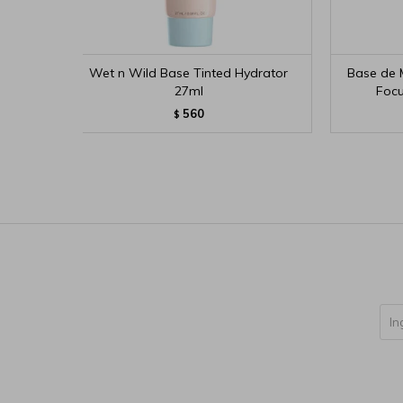
Wet n Wild Base Tinted Hydrator
Base de 
27ml
Focu
560
$