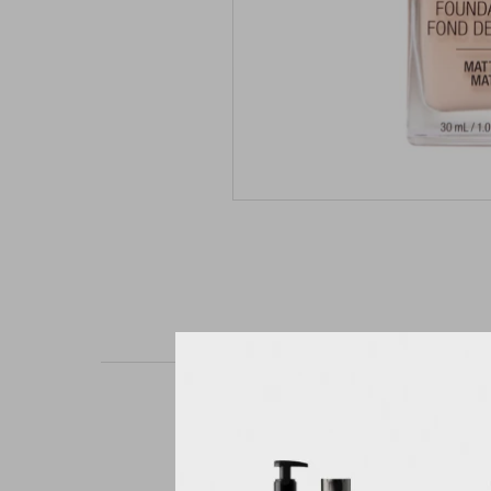
Tu piel, solo que mejo
pruebas en carretera 
listo para la cámara 