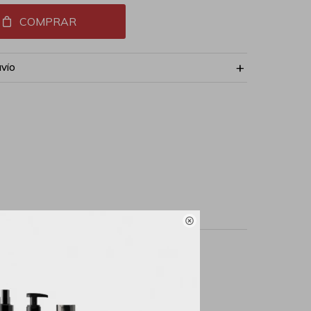
COMPRAR
NVÍO

metió a importantes
n maquillaje impecable
de la luz para darle a