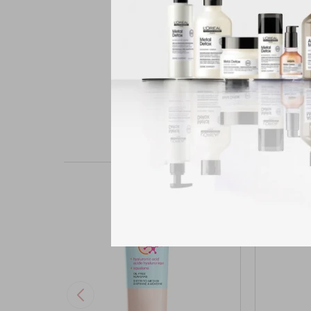
tu piel la perfección #si
Fórmula innovadora 
Con complejo de ajus
Probado bajo 7 condi