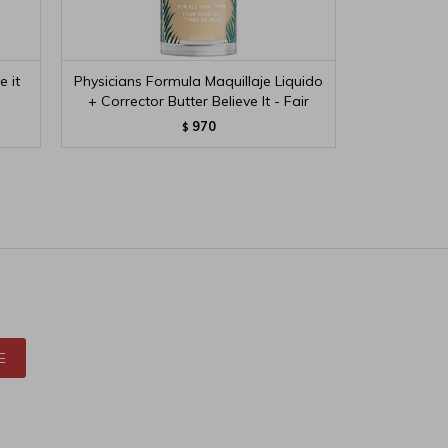
e it
Physicians Formula Maquillaje Liquido
Loreal 
+ Corrector Butter Believe It - Fair
Hyaluro
970
$
E