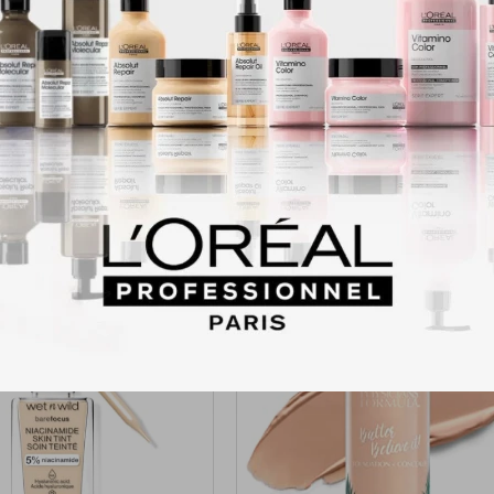
nfiltro.
de alto rendimiento
te de luz para ayudar a prevenir el tono blanco en las fotos.
ciones de luz con y sin el uso de flash
Productos que te pueden interesar