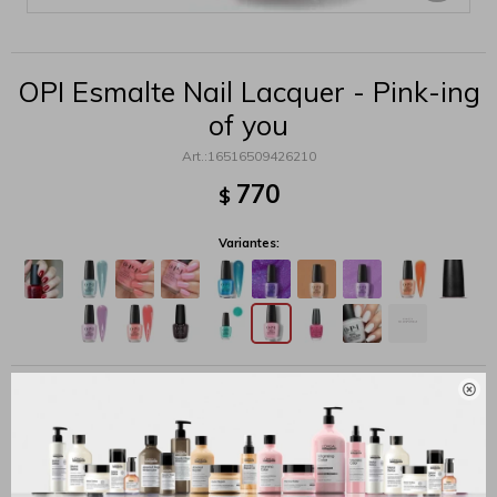
OPI Esmalte Nail Lacquer - Pink-ing
of you
16516509426210
770
$
Variantes:
MÉTODOS Y COSTOS DE ENVÍO

Productos que te pueden interesar