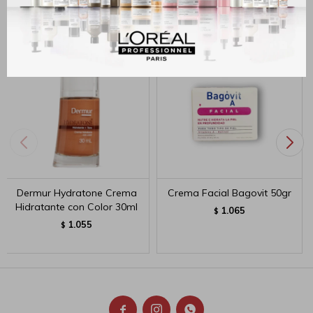
Productos que te pueden interesar
Dermur Hydratone Crema
Crema Facial Bagovit 50gr
Hidratante con Color 30ml
1.065
$
1.055
$


