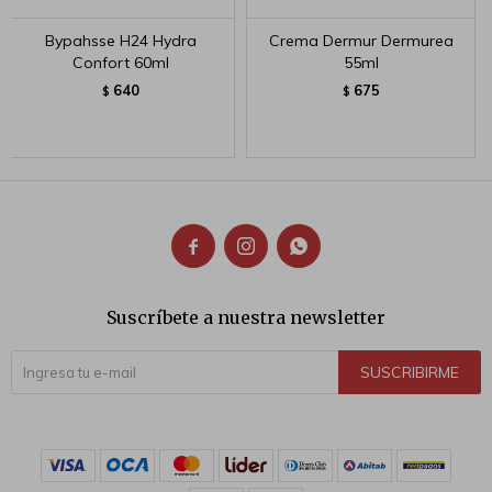
Bypahsse H24 Hydra
Crema Dermur Dermurea
Confort 60ml
55ml
640
675
$
$



Suscríbete a nuestra newsletter
SUSCRIBIRME