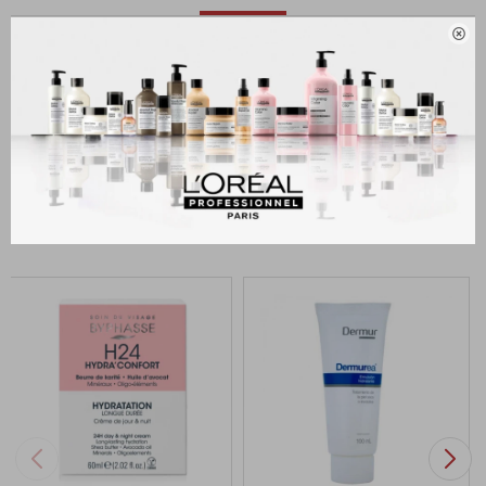

Crema facial hidratante L'oreal hidra-total 5 crema humectante día
para todo tipo de piel. Todas las edades. Mantiene la piel hidratada e
iluminada todo el día
Productos que te pueden interesar