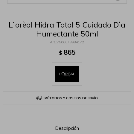
L`orèal Hidra Total 5 Cuidado Dìa
Humectante 50ml
7506078984172
865
$
MÉTODOS Y COSTOS DE ENVÍO
Descripción