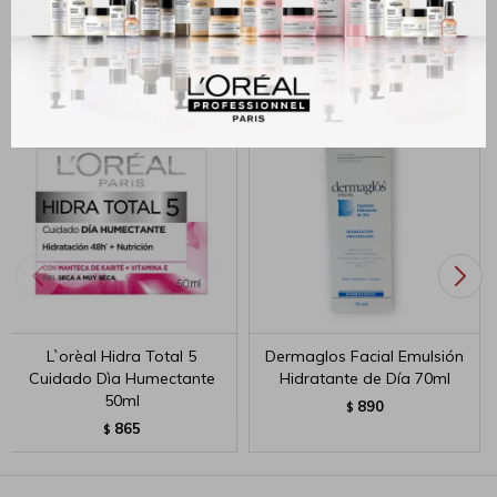
Productos que te pueden interesar
L`orèal Hidra Total 5
Dermaglos Facial Emulsión
Cuidado Dìa Humectante
Hidratante de Día 70ml
50ml
890
$
865
$