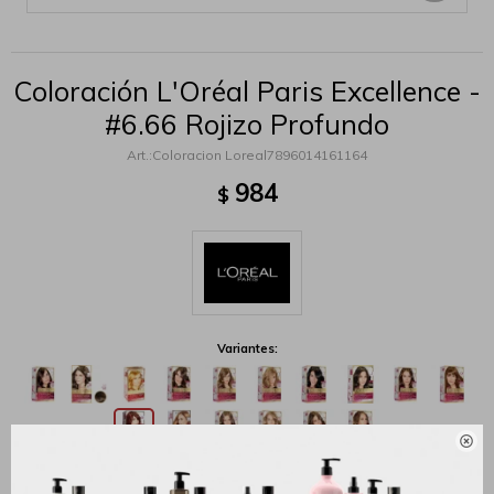
Coloración L'Oréal Paris Excellence -
#6.66 Rojizo Profundo
Coloracion Loreal7896014161164
984
$
Variantes:

MÉTODOS Y COSTOS DE ENVÍO