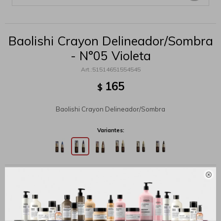
Baolishi Crayon Delineador/Sombra
- N°05 Violeta
51514651554545
165
$
Baolishi Crayon Delineador/Sombra
Variantes:

MÉTODOS Y COSTOS DE ENVÍO
Productos que te pueden interesar