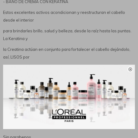
- BAÑO DE CREMA CON KERATINA
Estos excelentes activos acondicionan y reestructuran el cabello
desde el interior
para brindarles brillo, salud y belleza, desde la raíz hasta las puntas.
La Keratina y
la Creatina actúan en conjunto para fortalecer el cabello dejándolo,
así, LISOS por
más tiempo.

Modo de uso
Aplicar sobre los cabellos limpios y húmedos, masajear suavemente
en largos y puntas.
Dejar actuar 5 minutos y enjuagar. Para conseguir un tratamiento de
mayor intensidad
dejar actuar 20 minutos y enjuagar.
Sin parabenos