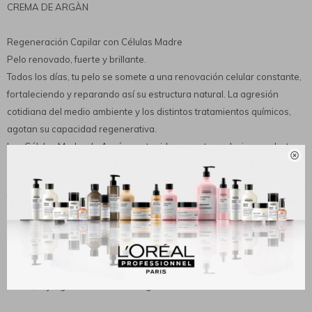
CREMA DE ARGÀN
Regeneración Capilar con Células Madre
Pelo renovado, fuerte y brillante.
Todos los días, tu pelo se somete a una renovación celular constante,
fortaleciendo y reparando así su estructura natural. La agresión
cotidiana del medio ambiente y los distintos tratamientos químicos,
agotan su capacidad regenerativa.
Las Células Madre de Argán contenidas en este exclusivo producto,

reactivarán la actividad celular de tu pelo, favoreciendo su
rejuvenecimiento.
Tu pelo lucirá increíblemente renovado, fuerte y brillante.
Modo de uso:
Distribuí el producto sobre todo tu pelo semi húmedo. Masajealo
algunos instantes y esperá 15 'minutos, dando calor si es posible. Por
último, enjuagá con abundante agua tibia.