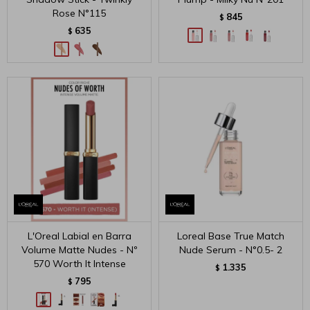
Rose N°115
845
$
635
$
L'Oreal Labial en Barra
Loreal Base True Match
Volume Matte Nudes - Nº
Nude Serum - N°0.5- 2
570 Worth It Intense
1.335
$
795
$