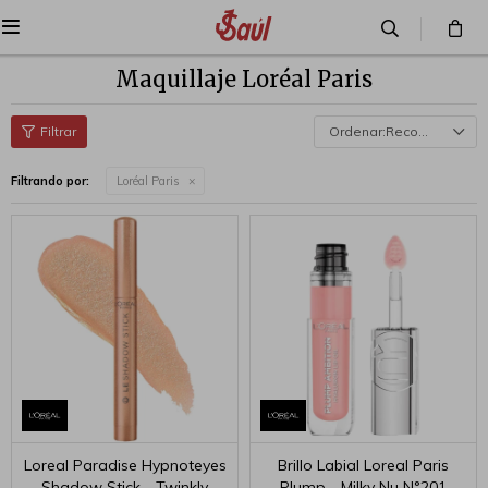

Maquillaje Loréal Paris
Recomendados
Filtrando por:
Loréal Paris
Loreal Paradise Hypnoteyes
Brillo Labial Loreal Paris
Shadow Stick - Twinkly
Plump - Milky Nu N°201