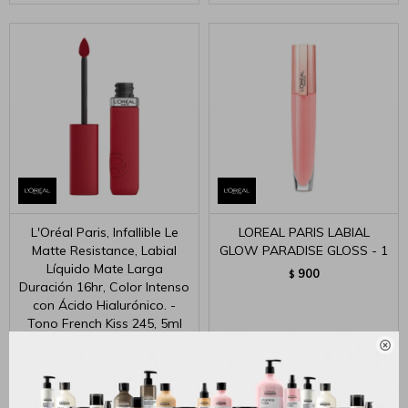
L'Oréal Paris, Infallible Le
LOREAL PARIS LABIAL
Matte Resistance, Labial
GLOW PARADISE GLOSS - 1
Líquido Mate Larga
900
$
Duración 16hr, Color Intenso
con Ácido Hialurónico. -
Tono French Kiss 245, 5ml
965

$