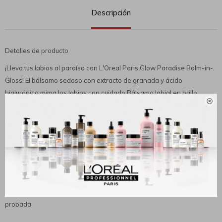
Descripción
Detalles de producto
¡Lleva tus labios al paraíso con L'Oreal Paris Glow Paradise Balm-in-
Gloss! El bálsamo sedoso con extracto de granada y ácido
hialurónico mima los labios con cuidado.Bálsamo labial en brillo

L'Oreal Paris Glow Paradise con extracto de granada, Angelic
Daydream, 0.23 fl oz; Envuelve los labios en un bálsamo líquido
sedoso con extracto de granada y ácido hialurónico.Los labios se
sienten instantáneamente hidratados, mimados y besables.Color
puro y natural para labios con un aspecto tan saludable que
brillanFórmula ligera y no pegajosa con aplicador infinito
exclusivo.Fórmula ultrasuave adecuada para labios sensibles;
Probado por dermatólogos para garantizar la seguridad; Alergia
probada