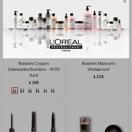

Baolishi Crayon
Baolishi Mascara
Delineador/Sombra - N°03
Wateproof
Azul
219
$
165
$