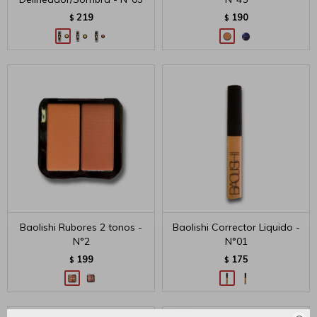
219
190
$
$
Baolishi Rubores 2 tonos -
Baolishi Corrector Liquido -
N°2
N°01
199
175
$
$