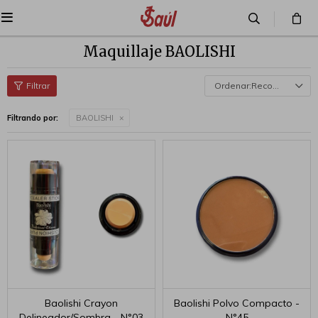

Maquillaje BAOLISHI
Recomendados
Filtrando por:
BAOLISHI
Baolishi Crayon
Baolishi Polvo Compacto -
Delineador/Sombra - N°03
N°45