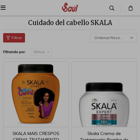

Cuidado del cabello SKALA
Recomendados
Filtrando por:
SKALA
SKALA MAIS CRESPOS
Skala Crema de
CREMA TRATAMIENTO
Tratamiento Bomba de