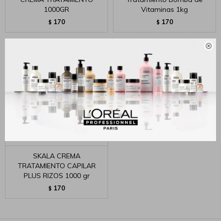
1000GR
Vitaminas 1kg
170
170
$
$

SKALA CREMA
TRATAMIENTO CAPILAR
PLUS RIZOS 1000 gr
170
$