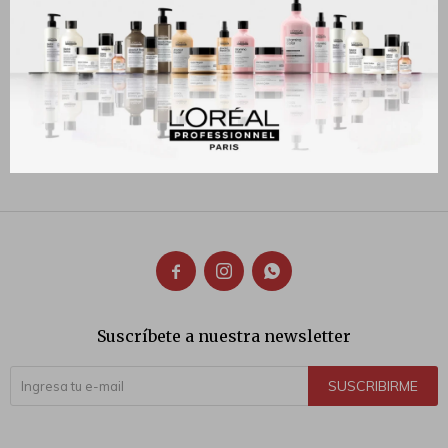
230
170
$
$



Suscríbete a nuestra newsletter
SUSCRIBIRME