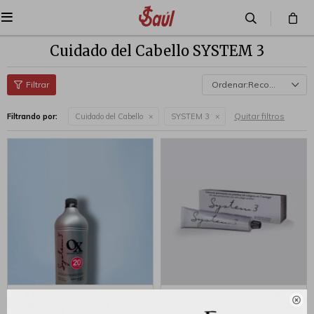

Cuidado del Cabello SYSTEM 3
Recomendados
Quitar filtros
Filtrando por:
Cuidado del Cabello
SYSTEM 3
System 3 Oxidante 20vol
System3 Tinta 60 gr - Nº3

980ml
Castaño Oscuro