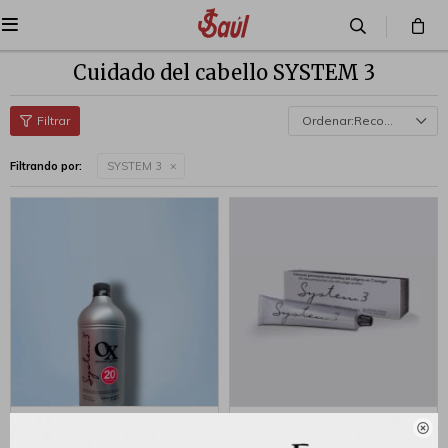

Cuidado del cabello SYSTEM 3
Recomendados
Filtrando por:
SYSTEM 3
System 3 Oxidante 20vol
System3 Tinta 60 gr - Nº3

980ml
Castaño Oscuro