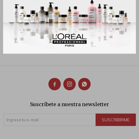
230
170
$
$



Suscríbete a nuestra newsletter
SUSCRIBIRME