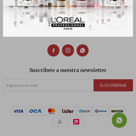
Antifrizz
320
$
300
$



Suscríbete a nuestra newsletter
SUSCRIBIRME