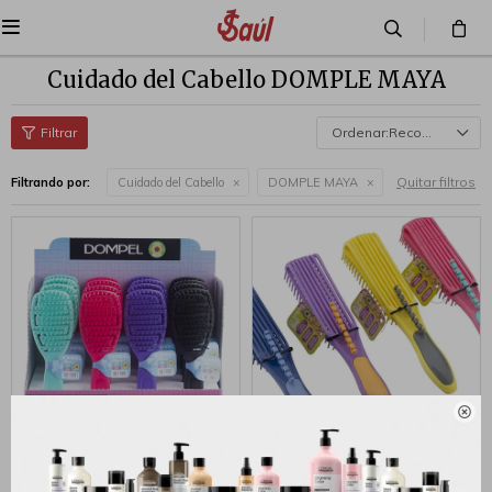

Cuidado del Cabello DOMPLE MAYA
Recomendados
Quitar filtros
Filtrando por:
Cuidado del Cabello
DOMPLE MAYA

Dompel Cepillo
Dompel Cepillo Caracol
Desenredante Maya Flexible
Rulos Ondas Desenredante