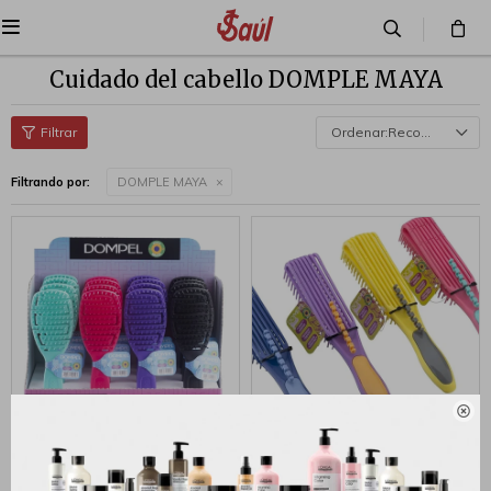

Cuidado del cabello DOMPLE MAYA
Recomendados
Filtrando por:
DOMPLE MAYA

Dompel Cepillo
Dompel Cepillo Caracol
Desenredante Maya Flexible
Rulos Ondas Desenredante