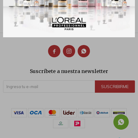
Antifrizz
320
$
300
$



Suscríbete a nuestra newsletter
SUSCRIBIRME