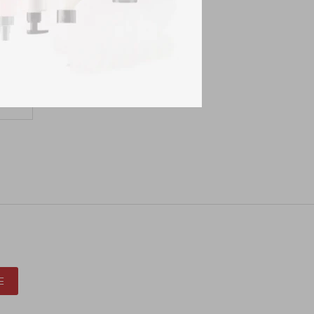
usk
E