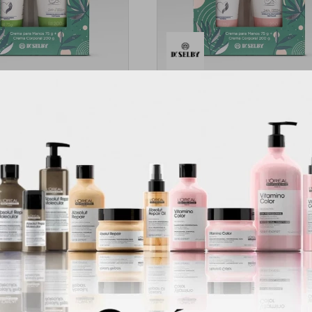
o Dr Selby® Aloe Vera |
Set The Body Duo Dr. Selby - 
Para Manos & Corporal
manos + corporal
409
409
$
$