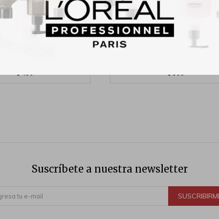
lby Si Hidrata Crema
Crema Maria Riccetto Silky M
ra Epidèrmica Pies 120g
200gr
450
399
$
$
Suscríbete a nuestra newsletter
SUSCRIBIRM