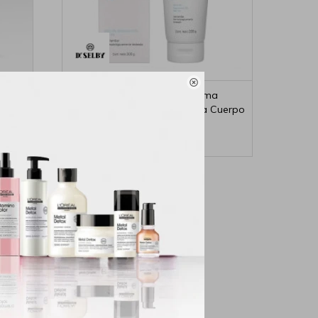

Avena
Dr.Selby Si Hidrata Crema
Reparadora Epidèrmica Para Cuerpo
200g
640
$