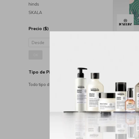
hinds
SKALA
Precio
($)
Body Du
Crema 
OK
Tipo de Piel
Todo tipo de piel