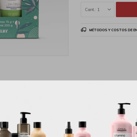
1
MÉTODOS Y COSTOS DE E
Descripción
er de este producto
 gVolumen de la unidad: 200 mLUnidades por pack: 2Formato de venta: Pa
n.Función principal: Hidratante.