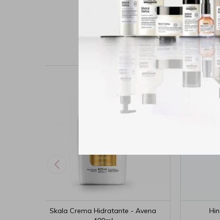
Skala Crema Hidratante - Avena
Hi