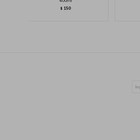
400ml
150
$