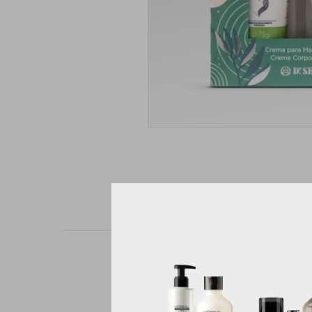
Lo que tienes que sab
Peso de la unidad: 75
de piel.24h de duració