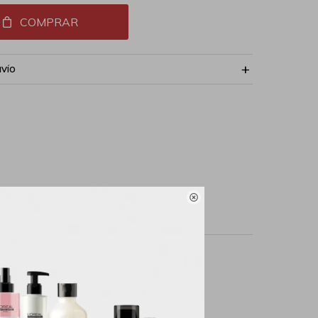
COMPRAR
NVÍO

ckPara piel todo tipo