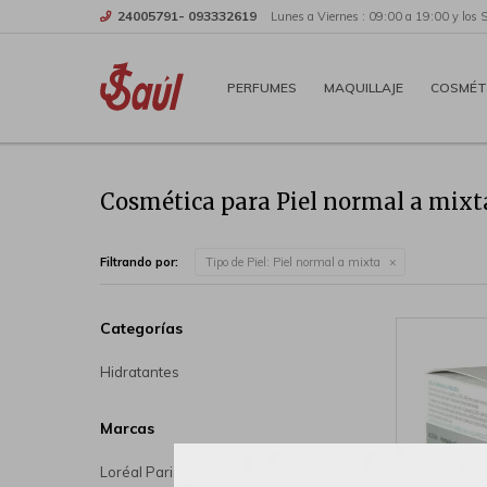
24005791- 093332619
Lunes a Viernes : 09:00 a 19:00 y los 
PERFUMES
MAQUILLAJE
COSMÉT
Cosmética para Piel normal a mixt
Filtrando por:
Tipo de Piel:
Piel normal a mixta
Categorías
Hidratantes
Marcas
Loréal Paris